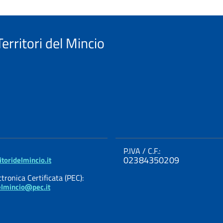
erritori del Mincio
P.IVA / C.F.:
02384350209
toridelmincio.it
tronica Certificata (PEC):
delmincio@pec.it