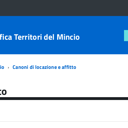
ica Territori del Mincio
io
Canoni di locazione e affitto
to