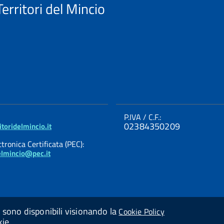
erritori del Mincio
P.IVA / C.F.:
02384350209
toridelmincio.it
tronica Certificata (PEC):
delmincio@pec.it
ni sono disponibili visionando la
Cookie Policy
kie.