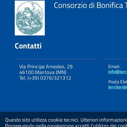
Consorzio di Bonifica T
Contatti
Via Principe Amedeo, 29
Email:
46100 Mantova (MN)
info@terri
Tel. (+39) 0376/321312
Posta Elet
territori
Questo sito utilizza cookie tecnici. Ulteriori informazio
Proseguendo nella navigazione accetti l’utilizzo dei coo