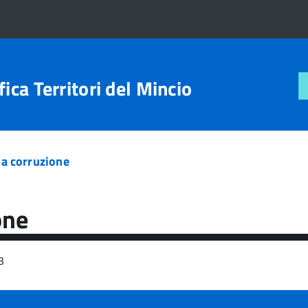
ica Territori del Mincio
la corruzione
one
13