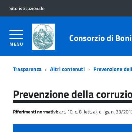
Sito istituzionale
Consorzio di Bonif
MENU
Trasparenza
Altri contenuti
Prevenzione del
Prevenzione della corruzi
Riferimenti normativi:
art. 10, c. 8, lett. a), d. lgs. n. 33/20